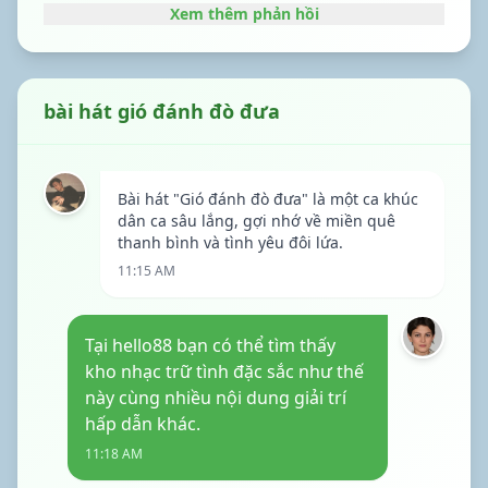
Xem thêm phản hồi
bài hát gió đánh đò đưa
Bài hát "Gió đánh đò đưa" là một ca khúc
dân ca sâu lắng, gợi nhớ về miền quê
thanh bình và tình yêu đôi lứa.
11:15 AM
Tại hello88 bạn có thể tìm thấy
kho nhạc trữ tình đặc sắc như thế
này cùng nhiều nội dung giải trí
hấp dẫn khác.
11:18 AM